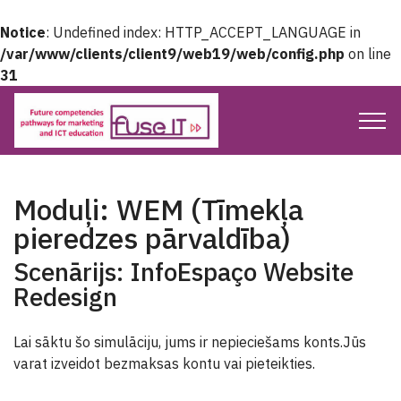
Notice
: Undefined index: HTTP_ACCEPT_LANGUAGE in
/var/www/clients/client9/web19/web/config.php
on line
31
Moduļi: WEM (Tīmekļa
pieredzes pārvaldība)
Scenārijs: InfoEspaço Website
Redesign
Lai sāktu šo simulāciju, jums ir nepieciešams konts.Jūs
varat izveidot bezmaksas kontu vai pieteikties.