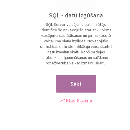
SQL - datu izgūšana
SQL Server vaicājumu optimizētājs
identificē šo novecojušo statistiku pirms
vaicājuma sastādīšanas un pirms kešotā
vaicājuma plāna izpildes. Novecojušo
statistikas datu identifikāciju veic, skaitot
datu izmaiņu skaitu kopš pēdējās
statistikas atjaunināšanas un salīdzinot
robežvērtībā veikto izmaiņu skaitu.
Sākt
Klasifikācija