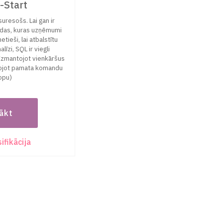
-Start
suresošs. Lai gan ir
odas, kuras uzņēmumi
etieši, lai atbalstītu
līzi, SQL ir viegli
-Izmantojot vienkāršus
ojot pamata komandu
opu)
ākt
ifikācija