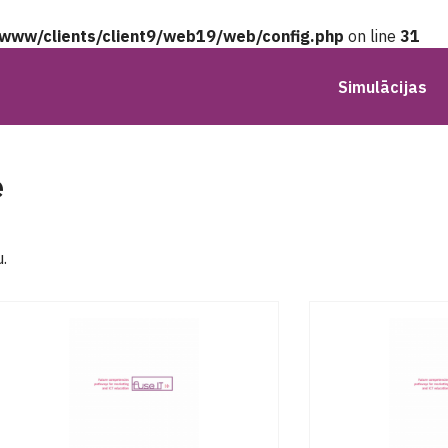
/www/clients/client9/web19/web/config.php
on line
31
Simulācijas
e
u.