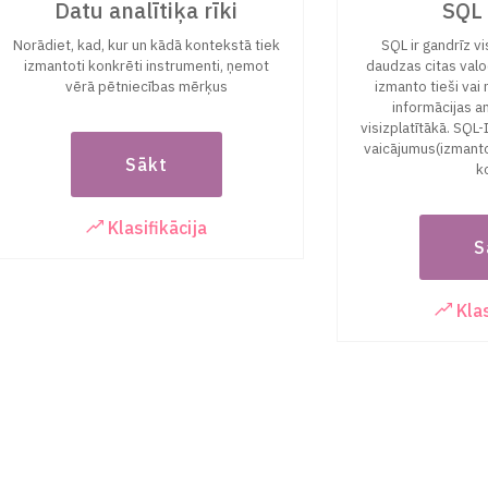
Datu analītiķa rīki
SQL 
Norādiet, kad, kur un kādā kontekstā tiek
SQL ir gandrīz vi
izmantoti konkrēti instrumenti, ņemot
daudzas citas val
vērā pētniecības mērķus
izmanto tieši vai n
informācijas ana
visizplatītākā. SQL
vaicājumus(izmant
Sākt
k
Klasifikācija
S
Klas