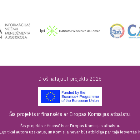
Drošinātāju IT projekts 2026
Šis projekts ir finansēts ar Eiropas Komisijas atbalstu.
Šis projekts ir finansēts ar Eiropas Komisijas atbalstu.
uļo tikai autora uzskatus, un Komisija nevar būt atbildīga par tajā ietvertā